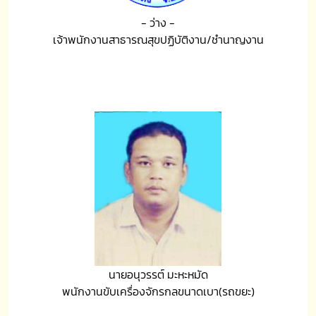
- ว่าง -
เจ้าพนักงานสาธารณสุขปฏิบัติงาน/ชำนาญงาน
นายอนุวรรต์ มะหะหมัด
พนักงานขับเครื่องจักรกลขนาดเบา(รถขยะ)