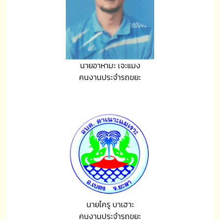
นายอาหามะ เจะแมง
คนงานประจำรถขยะ
นายไครู บาเฮาะ
คนงานประจำรถขยะ