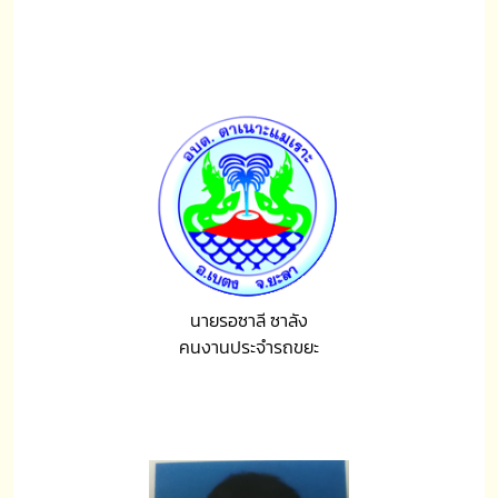
นายรอซาลี ซาลัง
คนงานประจำรถขยะ