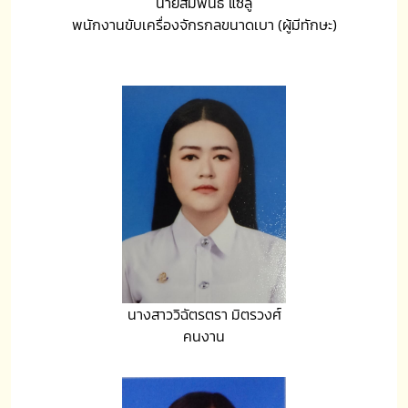
นายสัมพันธ์ แซ่ลู่
พนักงานขับเครื่องจักรกลขนาดเบา (ผู้มีทักษะ)
นางสาววิฉัตรตรา มิตรวงศ์
คนงาน