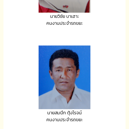
นายวิชัย บาเฮาะ
คนงานประจำรถขยะ
นายสมนึก ตุ้งโรจน์
คนงานประจำรถขยะ