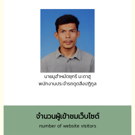
นายมูฮำหมัดซุกรี มะดาฮู
พนักงานประจำรถดูดสิ่งปฎิกูล
จำนวนผู้เข้าชมเว็บไซต์
number of website visitors