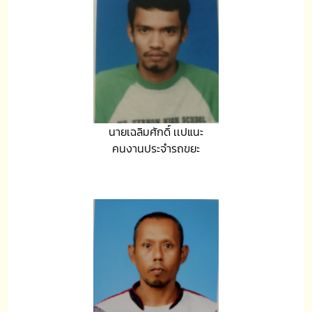
นายเฉลิมศักดิ์ เเปแนะ
คนงานประจำรถขยะ