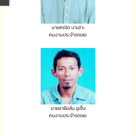
นายคณิต บาเฮาะ
คนงานประจำรถขยะ
นายอายือลั่น อูเซ็ง
คนงานประจำรถขยะ