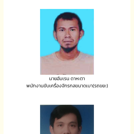
นายอัมเรน ดาหะตา
พนักงานขับเครื่องจักรกลขนาดเบา(รถขยะ)