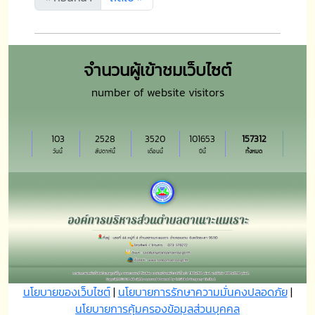
จำนวนผู้เข้าชมเว็บไซต์
number of website visitors
103
2528
3520
101653
157312
วันนี้
สัปดาห์นี้
เดือนนี้
ปีนี้
ทั้งหมด
นโยบายของเว็บไซต์
|
นโยบายการรักษาความมั่นคงปลอดภัย
|
นโยบายการคุ้มครองข้อมูลส่วนบุุคคล